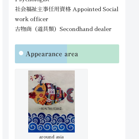
社会福祉主事任用資格 Appointed Social
work officer
古物商（道具類）Secondhand dealer
Appearance area
around asia